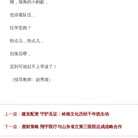
咦，墙角的小蚂蚁，
也排着队伍，
往学堂跑？
快点儿，快点儿，
别落后啰，
迟到可就赶不上早读了！
（指导教师：赵秀坡）
上一篇：
建发配资 守护见证：岭南文化历经千年犹生动
下一篇：
鹿财策略 翔宇医疗与山东省立第三医院达成战略合作