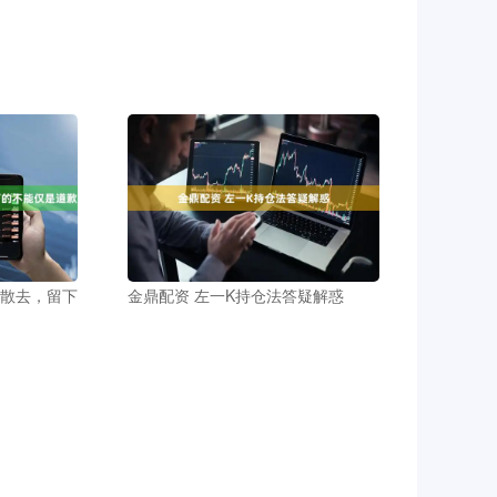
花散去，留下
金鼎配资 左一K持仓法答疑解惑