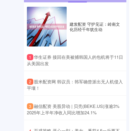
建发配资 守护见证：岭南文
化历经千年犹生动
​华生证券 接回在美被捕韩国人的包机将于11日
1
从美国出发
​股米配资网 韩议员：韩军确曾派出无人机侵入
2
平壤！
​融信配资 美股异动 | 贝壳(BEKE.US)涨逾3%
3
2025年上半年净收入同比增加24.1%
​百盛策略 开心一刻：美女，番茄4.5一斤要不
4