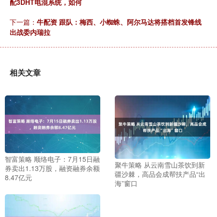
配3DHT电混系统，如何
下一篇：
牛配资 跟队：梅西、小蜘蛛、阿尔马达将搭档首发锋线
出战委内瑞拉
相关文章
智富策略 顺络电子：7月15日融
聚牛策略 从云南雪山茶饮到新
券卖出1.13万股，融资融券余额
疆沙棘，高品会成帮扶产品“出
8.47亿元
海”窗口