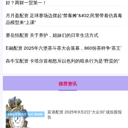
好？两财一贸第一！
月月盈配资 足球赛场边摆起“禁毒摊”&#32;民警带着仿真毒
品模型来“上课”
赛岳恒配资 关于养护，姐妹们的日常生活方式
E融配资 2025年六堡茶斗茶大会落幕，860份茶样争‘茶王’
犇牛宝配资 卡塔尔首相怒斥以色列的暗杀行为是“野蛮的”
推荐资讯
富港配资 2025年9月2日“大众30”成份股报
告