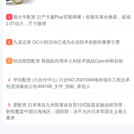
​股大牛配资 日产天籁Plus官图再曝！前脸车尾全焕新，延续
1
2.0T动力，尺寸微增
​九龙证券 QC小组活动已成为企业技术创新的重要引擎
2
​恒信期货配资 韩国如何用本土AI技术挑战OpenAI和谷歌
3
​华信配资 (六合分中心) 六合NO.2021G94地块项目工程总承
4
包澄清修改公告304158_文件_招标_承包人
​爱配资 日本将在九州部署改良型12式陆基反舰远程导弹，
5
射程覆盖中国沿海地区；国防部：决不允许日本军国主义卷土
重来