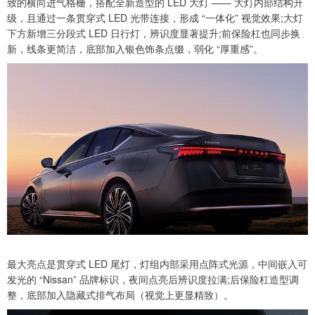
致的横向进气格栅，搭配全新造型的 LED 大灯 —— 大灯内部结构升
级，且通过一条贯穿式 LED 光带连接，形成 “一体化” 视觉效果;大灯
下方新增三分段式 LED 日行灯，辨识度显著提升;前保险杠也同步换
新，线条更简洁，底部加入银色饰条点缀，弱化 “厚重感”。
最大亮点是贯穿式 LED 尾灯，灯组内部采用点阵式光源，中间嵌入可
发光的 “Nissan” 品牌标识，夜间点亮后辨识度拉满;后保险杠造型调
整，底部加入隐藏式排气布局（视觉上更显精致）。