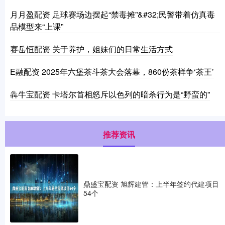
月月盈配资 足球赛场边摆起“禁毒摊”&#32;民警带着仿真毒
品模型来“上课”
赛岳恒配资 关于养护，姐妹们的日常生活方式
E融配资 2025年六堡茶斗茶大会落幕，860份茶样争‘茶王’
犇牛宝配资 卡塔尔首相怒斥以色列的暗杀行为是“野蛮的”
推荐资讯
鼎盛宝配资 旭辉建管：上半年签约代建项目
54个