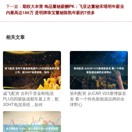
下一篇：
期权大本营 饰品董秘薪酬PK：飞亚达董秘宋瑶明年薪业
内最高达186万 是明牌珠宝董秘陈凯年薪的7倍多
相关文章
诚飞配资 吉利千里金刚电混
策利配资 从iCAR V23赛博版首
PLUS四驱版成都车展上市，配
发 看一个特色新能源品牌的全
3DHT电混系统，如何
球野心