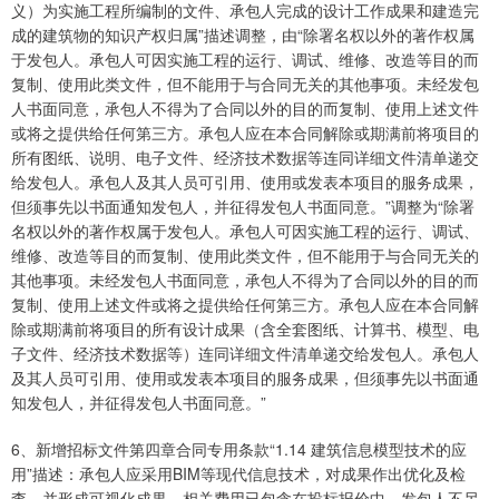
义）为实施工程所编制的文件、承包人完成的设计工作成果和建造完
成的建筑物的知识产权归属”描述调整，由“除署名权以外的著作权属
于发包人。承包人可因实施工程的运行、调试、维修、改造等目的而
复制、使用此类文件，但不能用于与合同无关的其他事项。未经发包
人书面同意，承包人不得为了合同以外的目的而复制、使用上述文件
或将之提供给任何第三方。承包人应在本合同解除或期满前将项目的
所有图纸、说明、电子文件、经济技术数据等连同详细文件清单递交
给发包人。承包人及其人员可引用、使用或发表本项目的服务成果，
但须事先以书面通知发包人，并征得发包人书面同意。”调整为“除署
名权以外的著作权属于发包人。承包人可因实施工程的运行、调试、
维修、改造等目的而复制、使用此类文件，但不能用于与合同无关的
其他事项。未经发包人书面同意，承包人不得为了合同以外的目的而
复制、使用上述文件或将之提供给任何第三方。承包人应在本合同解
除或期满前将项目的所有设计成果（含全套图纸、计算书、模型、电
子文件、经济技术数据等）连同详细文件清单递交给发包人。承包人
及其人员可引用、使用或发表本项目的服务成果，但须事先以书面通
知发包人，并征得发包人书面同意。”
6、新增招标文件第四章合同专用条款“1.14 建筑信息模型技术的应
用”描述：承包人应采用BIM等现代信息技术，对成果作出优化及检
查，并形成可视化成果，相关费用已包含在投标报价中，发包人不另