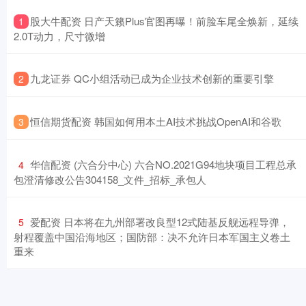
​股大牛配资 日产天籁Plus官图再曝！前脸车尾全焕新，延续
1
2.0T动力，尺寸微增
​九龙证券 QC小组活动已成为企业技术创新的重要引擎
2
​恒信期货配资 韩国如何用本土AI技术挑战OpenAI和谷歌
3
​华信配资 (六合分中心) 六合NO.2021G94地块项目工程总承
4
包澄清修改公告304158_文件_招标_承包人
​爱配资 日本将在九州部署改良型12式陆基反舰远程导弹，
5
射程覆盖中国沿海地区；国防部：决不允许日本军国主义卷土
重来