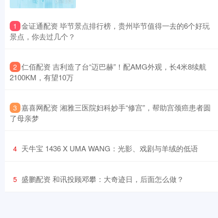
​金证通配资 毕节景点排行榜，贵州毕节值得一去的6个好玩
1
景点，你去过几个？
​仁佰配资 吉利造了台“迈巴赫”！配AMG外观，长4米8续航
2
2100KM，有望10万
​嘉喜网配资 湘雅三医院妇科妙手“修宫”，帮助宫颈癌患者圆
3
了母亲梦
​天牛宝 1436 X UMA WANG：光影、戏剧与羊绒的低语
4
​盛鹏配资 和讯投顾邓攀：大奇迹日，后面怎么做？
5