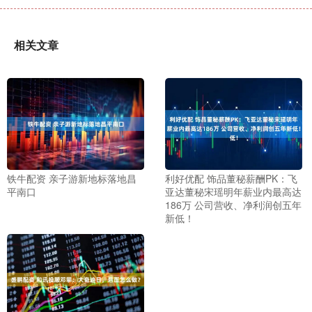
相关文章
铁牛配资 亲子游新地标落地昌
利好优配 饰品董秘薪酬PK：飞
平南口
亚达董秘宋瑶明年薪业内最高达
186万 公司营收、净利润创五年
新低！