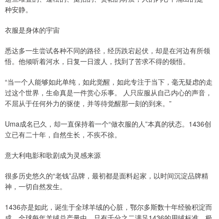
种安静。
衣服是身体的宇宙
悉达多一生尝试各种不同的路径，经历跌宕起伏，却是在河边有所领
悟。他倾听着河水，日复一日渡人，找到了苦求不得的领悟。
“当一个人能够如此单纯，如此觉醒，如此专注于当下，毫无疑虑的走
过这个世界，生命真是一件赏心乐事。 人只应服从自己内心的声音，
不屈从于任何外力的驱使，并等待觉醒那一刻的到来。”
Uma成名已久，却一直保持着一个“做衣服的人”本真的状态。1436创
立已有二十年，自然生长，不疾不徐。
意大利电影和歌剧成为灵感来源
很多历史悠久的“老钱”品牌，最初都是面料起家，以时间沉淀品牌精
神，一切自然发生。
1436亦是如此，诞生于全球羊绒的心脏，鄂尔多斯数十年经验积淀而
成。全球每年羊绒总产量中，只有千分之二满足1436的用绒标准，极