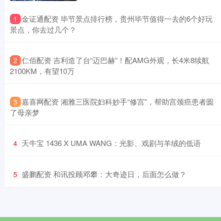
​金证通配资 毕节景点排行榜，贵州毕节值得一去的6个好玩
1
景点，你去过几个？
​仁佰配资 吉利造了台“迈巴赫”！配AMG外观，长4米8续航
2
2100KM，有望10万
​嘉喜网配资 湘雅三医院妇科妙手“修宫”，帮助宫颈癌患者圆
3
了母亲梦
​天牛宝 1436 X UMA WANG：光影、戏剧与羊绒的低语
4
​盛鹏配资 和讯投顾邓攀：大奇迹日，后面怎么做？
5