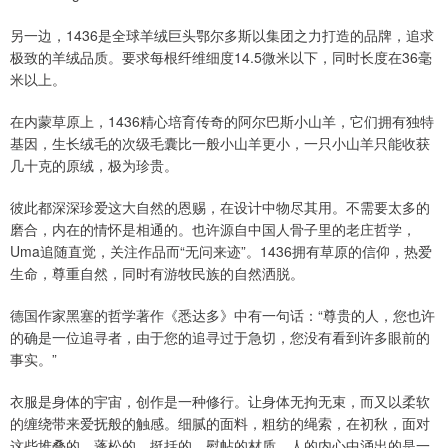
另一边，1436是全球羊绒巨头鄂尔多斯以集团之力打造的品牌，追求
极致的羊绒品质。要求每根纤维细度14.5微米以下，同时长度在36毫
米以上。
在内蒙草原上，1436精心培育传奇的阿尔巴斯小山羊，它们拥有独特
基因，生长绒毛的次级毛囊比一般小山羊更小，一只小山羊只能收获
几十克的原绒，极为珍贵。
彼此都深深珍爱这大自然的恩赐，在设计中物尽其用。不需要太多的
磨合，内在的情怀是相通的。也许源自中国人骨子里的老庄哲学，
Uma追随直觉，关注作品而“无问来迹”。1436拥有草原的信仰，热爱
生命，尊重自然，同时有游牧民族的自然洒脱。
德国作家黑塞的哲学著作《悉达多》中有一句话：“尊贵的人，您也许
的确是一位追寻者，由于您的追寻过于急切，您没有看到许多眼前的
事实。”
衣服是身体的宇宙，创作是一种修行。让身体无拘无束，而又以柔软
的缠绕带来爱抚般的触感。细腻的面料，粗纺的绳索，在初秋，面对
这些堆叠的、蓬松的、挺括的、熨帖的材质，人的内心中涌出的是一