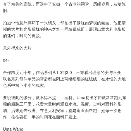
弃了精美的庭院，而选中了安徽一个古老的祠堂，历经岁月，灰暗陈
旧。
拍摄中他意外摔坏了一只镜头，却拍出了朦胧如梦境的画面。他把清
晰的大片和光影朦胧的神来之笔一同编辑成册，展现出意大利电影般
的迷幻，时间的斑驳。
意外得来的大片
04-
合作跨度近十年，作品系列从1.0到3.0，不难看出理念的变与不变。
联名系列每件单品的背后都被附上两缕细细的红绒线，在永恒的大地
色系中留下小小的线索。
要说彼此的缘分，就不得不提——面料。Uma初出茅庐就常常跑到东
莞的服装工厂里，花费大量时间观察水流、温度、染料对面料的影
响。后来她去欧洲、在意大利安家，都是追着面料跑。她每一次创
作，往往要把一半的时间花在面料开发上。
Uma Wang