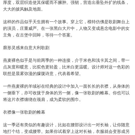
厚度，双层织造使其保暖而不臃肿。强韧，营造出垂坠外扩的线条，
大大的披风触及地面。
这样的作品似乎天生拥有一个故事。穿上它，模特仿佛是歌剧舞台上
的演员，庄重威严。在一张黑白大片中，人物又变成悬念电影中的女
主角，在古堡中回眸，等待一个答案。
廓形灵感来自意大利歌剧
燕麦裸色似乎是与前两季的一种连接，介于米色和浅卡其之间，带一
点灰度和暖意，比驼色更轻盈，比米白更温暖。设计师对这一色彩的
联想是晨雾弥漫的朦胧诗意，代表着希望。
一件燕麦裸的羊绒衫在经典的设计中加入一面长长的衣襟，从身体的
一侧垂下，亦可收拢于身体的另一侧，像一张歌剧的帷幕。你也可以
将这片衣襟缠绕在颈肩，成为柔软的围巾。
衣襟像一张歌剧的帷幕
这一季还有类似的有趣设计，比如在腰部设计出一对长袖，让你随意
地打个结，变成腰带。如果你试着穿上这对长袖，衣服就会变形成另