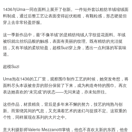
1436与Uma一同在面料上展开了创新。一件短外套以粗纺羊绒缩绒面
料制成，通过后整工艺让表面变得起伏粗糙，有颗粒感，形态硬挺但
穿上去非常轻盈舒服。
这一季新作品中，最“不像羊绒”的是精纺纯绒人字纹提花面料。羊绒
被织就出丝织品般的触感，表面有美丽的纹理。既有精纺的光洁挺
括，又有羊绒的柔软轻盈，超模Suzi穿上身，透出一点利落的军装味
道。
超模Suzi
Uma泡在1436的工厂里，观察围巾制作工艺的时候，她突发奇想，将
面料尽头本该被舍弃的部分保留了下来，成为构造奇特的围巾。再次
表达她喜欢的“未完成”的状态——无问来迹，亦未知所往。
这些作品，材质精良，背后是多年来不懈的努力，技艺的纯熟与创
新。而萦绕其间的气息，又充满着艺术的迷幻与捉摸不定。这双重的
个性，同样展现在系列的大片之中。
意大利摄影师Valerio Mezzanotti掌镜，他也不喜欢太新的东西，他舍