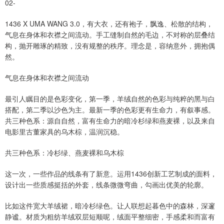
02-
1436 X UMA WANG 3.0，有大衣，还有袍子，飘逸、松散的结构，
气息在身体和衣襟之间流动。手工缝制自然的毛边，不对称的层叠结
构，抛开雕琢的精致，没有规整的秩序。理念是，容纳意外，拥抱偶
然。
气息在身体和衣襟之间流动
最引人瞩目的是色彩变化，第一季，羊绒自然的色彩与纯粹的黑与白
搭配，第二季以沙色为主。最新一季的色彩更有生命力，有叙事感。
共三种色系：源自自然，富有生命力的暗冷杉绿和燕麦裸，以及来自
电影里古董家具的乌木棕，温润沉稳。
共三种色系：冷杉绿、燕麦裸和乌木棕
这一次，一些作品的线条有了新意。运用1436创新工艺制成的面料，
设计出一些质感挺括的外套，线条微微弯曲，勾画出优美的轮廓。
比如这件宽大羊绒裙，暗冷杉绿色。让人联想起暮色中的森林，深邃
静谧。材质为粗纺羊绒双层短顺呢，绒面平整细密，手感柔和而富有