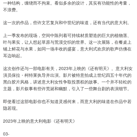
一种结构，缠绕而不拘束。看似多余的设计，其实有功能性的考量，
不浪费。
这一次的作品，些许文艺复兴和中世纪的味道，还有当代的意大利。
上一季发布的现场，空间中陈列着可持续材质塑造的巨大的植物茎、
叶与果实，让人想起草原与荒漠交织的世界。这一次展陈，在餐桌上
铺上鲜花与水果，如同一场丰收的盛宴，意大利式欢庆的歌声仿佛在
耳边响起。
这次创作还与一部电影有关，2023年上映的《还有明天》。意大利女
演员保拉・柯特莱执导并出演。影片被特意拍成上世纪四五十年代的
黑白胶片风格，讲述意大利女性争取投票权的故事。一个并不轻松的
主题，影片叙事有些许荒诞和幽默，引入了一些舞台剧的表演细节。
即使看过这部电影你也不知道灵感何来，而意大利的味道在作品中若
隐若现。
2023年上映的意大利电影《还有明天》
03-