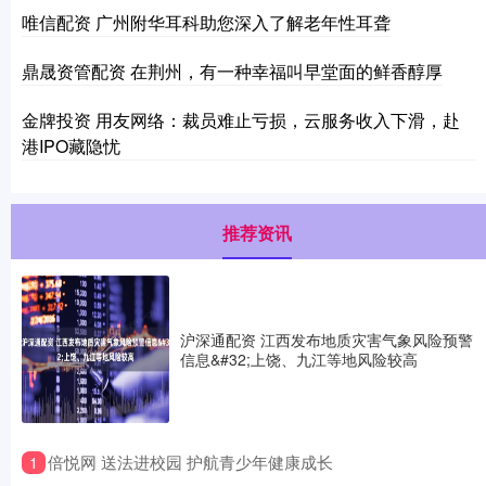
唯信配资 广州附华耳科助您深入了解老年性耳聋
鼎晟资管配资 在荆州，有一种幸福叫早堂面的鲜香醇厚
金牌投资 用友网络：裁员难止亏损，云服务收入下滑，赴
港IPO藏隐忧
推荐资讯
沪深通配资 江西发布地质灾害气象风险预警
信息&#32;上饶、九江等地风险较高
​倍悦网 送法进校园 护航青少年健康成长
1