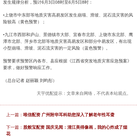
发生规律分析，预计6月3日08时至6月5日8时：
•上饶市中东部等地质灾害高易发区发生崩塌、滑坡、泥石流灾害的风
险较高（黄色预警）；
•九江市西部和庐山、景德镇市大部、宜春市北部、上饶市东北部、鹰
潭市北部、萍乡市北部等地质灾害高易发区和部分中易发区，有出现
小型崩塌、滑坡、泥石流灾害的一定风险（蓝色预警）。
预警要求预警区内各市、县应根据《江西省突发地质灾害应急预案》
要求，做好预警响应工作。
（总台记者 赵丽颖 刘昀彤）
天宇优配提示：文章来自网络，不代表本站观点。
上一篇：
唯信配资 广州附华耳科助您深入了解老年性耳聋
下一篇：
股般宝配资 国庆见闻：清江美得像画，我的心炸成了烟
花