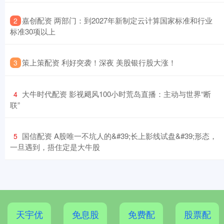
​嘉创配资 两部门：到2027年新制定云计算国家标准和行业
2
标准30项以上
​策上策配资 利好突袭！深夜 美股银行股大涨！
3
​大牛时代配资 影视飓风100小时荒岛直播：主动与世界“断
4
联”
​国信配资 A股唯一不坑人的&#39;长上影线试盘&#39;形态，
5
一旦遇到，捂住定是大牛股
天宇优
免息股
免费配
股票配