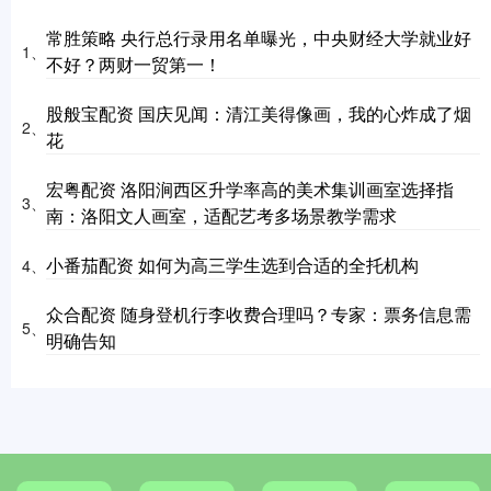
常胜策略 央行总行录用名单曝光，中央财经大学就业好
1、
不好？两财一贸第一！
股般宝配资 国庆见闻：清江美得像画，我的心炸成了烟
2、
花
宏粤配资 洛阳涧西区升学率高的美术集训画室选择指
3、
南：洛阳文人画室，适配艺考多场景教学需求
小番茄配资 如何为高三学生选到合适的全托机构
4、
众合配资 随身登机行李收费合理吗？专家：票务信息需
5、
明确告知