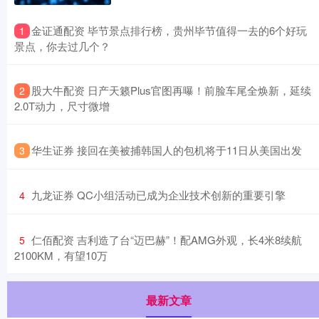
​金证通配资 毕节景点排行榜，贵州毕节值得一去的6个好玩
1
景点，你去过几个？
​股大牛配资 日产天籁Plus官图再曝！前脸车尾全焕新，延续
2
2.0T动力，尺寸微增
​华生证券 接回在美被捕韩国人的包机将于11日从美国出发
3
​九龙证券 QC小组活动已成为企业技术创新的重要引擎
4
​仁佰配资 吉利造了台“迈巴赫”！配AMG外观，长4米8续航
5
2100KM，有望10万
最新文章