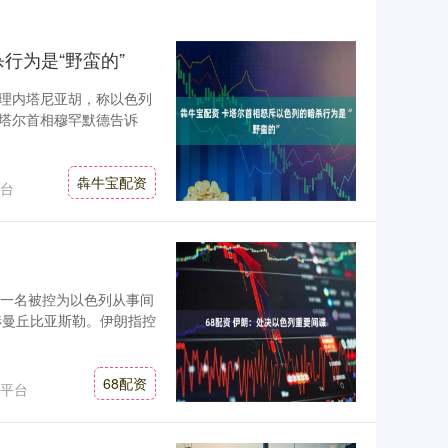
行为是“野蛮的”
理内塔尼亚胡，称以色列
卡塔尔首相穆罕默德告诉
犇牛宝配资
台
决一名被控为以色列从事间
赫曼丘比亚斯勒。伊朗指控
68配资
平台