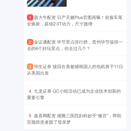
​股大牛配资 日产天籁Plus官图再曝！前脸车尾
1
全焕新，延续2.0T动力，尺寸微增
​金证通配资 毕节景点排行榜，贵州毕节值得一
2
去的6个好玩景点，你去过几个？
​华生证券 接回在美被捕韩国人的包机将于11日
3
从美国出发
​九龙证券 QC小组活动已成为企业技术创新的
4
重要引擎
​嘉喜网配资 湘雅三医院妇科妙手“修宫”，帮助
5
宫颈癌患者圆了母亲梦