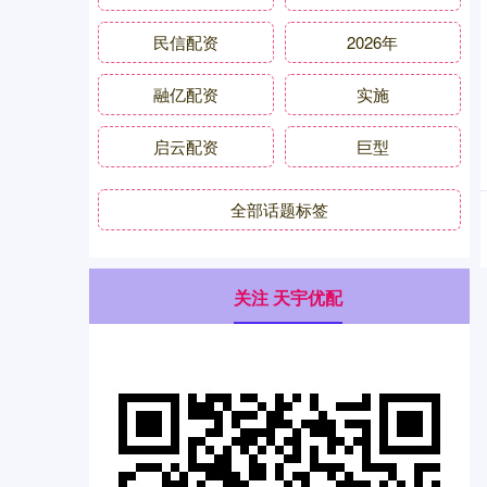
民信配资
2026年
融亿配资
实施
启云配资
巨型
全部话题标签
关注 天宇优配