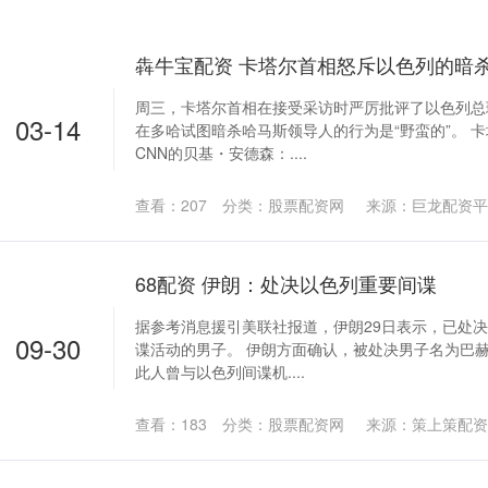
犇牛宝配资 卡塔尔首相怒斥以色列的暗杀
周三，卡塔尔首相在接受采访时严厉批评了以色列总
03-14
在多哈试图暗杀哈马斯领导人的行为是“野蛮的”。 
CNN的贝基・安德森：....
查看：
207
分类：
股票配资网
来源：巨龙配资平
68配资 伊朗：处决以色列重要间谍
据参考消息援引美联社报道，伊朗29日表示，已处
09-30
谍活动的男子。 伊朗方面确认，被处决男子名为巴
此人曾与以色列间谍机....
查看：
183
分类：
股票配资网
来源：策上策配资