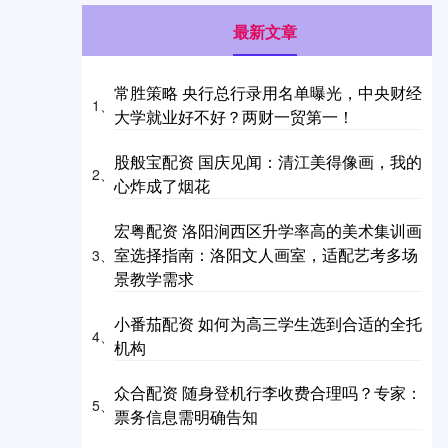
最新文章
常胜策略 央行总行录用名单曝光，中央财经
1、
大学就业好不好？两财一贸第一！
股般宝配资 国庆见闻：清江美得像画，我的
2、
心炸成了烟花
宏粤配资 洛阳涧西区升学率高的美术集训画
室选择指南：洛阳文人画室，适配艺考多场
3、
景教学需求
小番茄配资 如何为高三学生选到合适的全托
4、
机构
众合配资 随身登机行李收费合理吗？专家：
5、
票务信息需明确告知