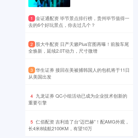
​金证通配资 毕节景点排行榜，贵州毕节值得一
1
去的6个好玩景点，你去过几个？
​股大牛配资 日产天籁Plus官图再曝！前脸车尾
2
全焕新，延续2.0T动力，尺寸微增
​华生证券 接回在美被捕韩国人的包机将于11日
3
从美国出发
​九龙证券 QC小组活动已成为企业技术创新的
4
重要引擎
​仁佰配资 吉利造了台“迈巴赫”！配AMG外观，
5
长4米8续航2100KM，有望10万