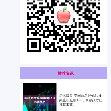
推荐资讯
启运操盘 泰国前总理他信被
判重新服刑1年，泰狱政厅已
将其带离