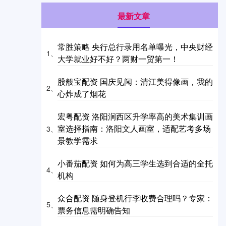
最新文章
常胜策略 央行总行录用名单曝光，中央财经
1、
大学就业好不好？两财一贸第一！
股般宝配资 国庆见闻：清江美得像画，我的
2、
心炸成了烟花
宏粤配资 洛阳涧西区升学率高的美术集训画
室选择指南：洛阳文人画室，适配艺考多场
3、
景教学需求
小番茄配资 如何为高三学生选到合适的全托
4、
机构
众合配资 随身登机行李收费合理吗？专家：
5、
票务信息需明确告知