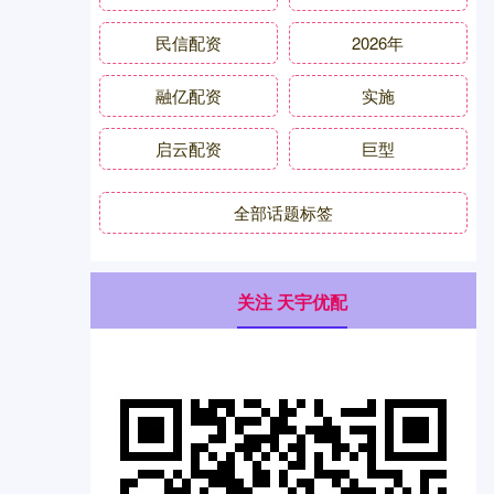
民信配资
2026年
融亿配资
实施
启云配资
巨型
全部话题标签
关注 天宇优配