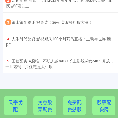
标准30项以上
​策上策配资 利好突袭！深夜 美股银行股大涨！
3
​大牛时代配资 影视飓风100小时荒岛直播：主动与世界“断
4
联”
​国信配资 A股唯一不坑人的&#39;长上影线试盘&#39;形态，
5
一旦遇到，捂住定是大牛股
天宇优
免息股
免费配
股票配
配
票配资
资炒股
资网