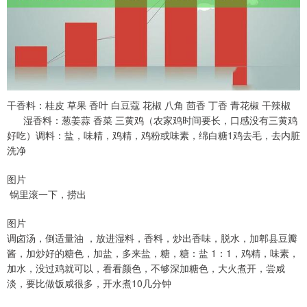
干香料：桂皮 草果 香叶 白豆蔻 花椒 八角 茴香 丁香 青花椒 干辣椒
湿香料：葱姜蒜 香菜 三黄鸡（农家鸡时间要长，口感没有三黄鸡
好吃）调料：盐，味精，鸡精，鸡粉或味素，绵白糖1鸡去毛，去内脏
洗净
图片
锅里滚一下，捞出
图片
调卤汤，倒适量油 ，放进湿料，香料，炒出香味，脱水，加郫县豆瓣
酱，加炒好的糖色，加盐，多来盐，糖，糖：盐 1：1，鸡精，味素，
加水，没过鸡就可以，看看颜色，不够深加糖色，大火煮开，尝咸
淡，要比做饭咸很多，开水煮10几分钟