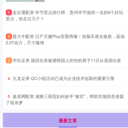
​金证通配资 毕节景点排行榜，贵州毕节值得一去的6个好玩
1
景点，你去过几个？
​股大牛配资 日产天籁Plus官图再曝！前脸车尾全焕新，延续
2
2.0T动力，尺寸微增
​华生证券 接回在美被捕韩国人的包机将于11日从美国出发
3
​九龙证券 QC小组活动已成为企业技术创新的重要引擎
4
​嘉喜网配资 湘雅三医院妇科妙手“修宫”，帮助宫颈癌患者圆
5
了母亲梦
最新文章