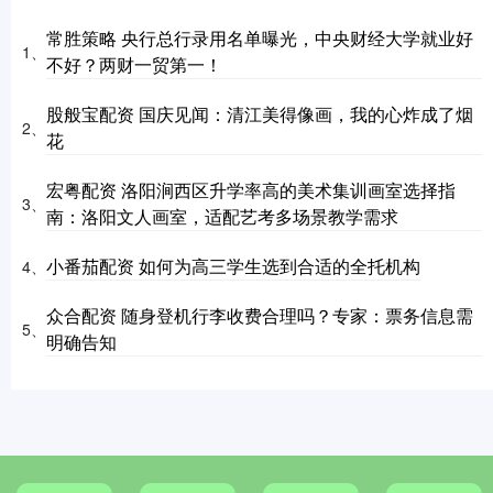
常胜策略 央行总行录用名单曝光，中央财经大学就业好
1、
不好？两财一贸第一！
股般宝配资 国庆见闻：清江美得像画，我的心炸成了烟
2、
花
宏粤配资 洛阳涧西区升学率高的美术集训画室选择指
3、
南：洛阳文人画室，适配艺考多场景教学需求
小番茄配资 如何为高三学生选到合适的全托机构
4、
众合配资 随身登机行李收费合理吗？专家：票务信息需
5、
明确告知