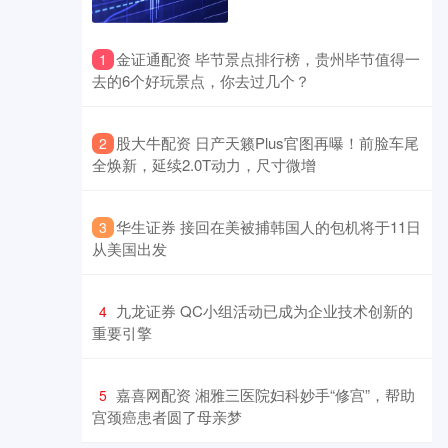
​金证通配资 毕节景点排行榜，贵州毕节值得一
1
去的6个好玩景点，你去过几个？
​股大牛配资 日产天籁Plus官图再曝！前脸车尾
2
全焕新，延续2.0T动力，尺寸微增
​华生证券 接回在美被捕韩国人的包机将于11日
3
从美国出发
​九龙证券 QC小组活动已成为企业技术创新的
4
重要引擎
​嘉喜网配资 湘雅三医院妇科妙手“修宫”，帮助
5
宫颈癌患者圆了母亲梦