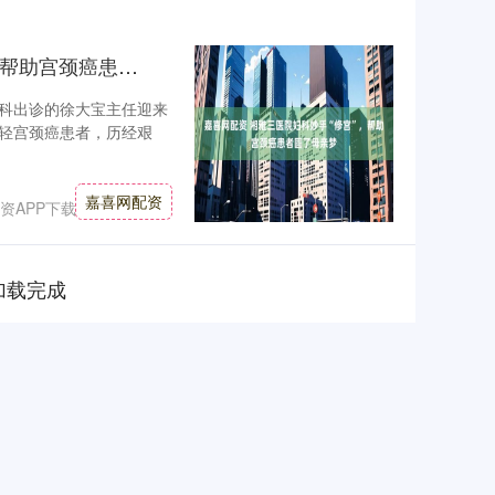
嘉喜网配资 湘雅三医院妇科妙手“修宫”，帮助宫颈癌患者圆了母亲梦
妇科出诊的徐大宝主任迎来
轻宫颈癌患者，历经艰
嘉喜网配资
资APP下载
加载完成