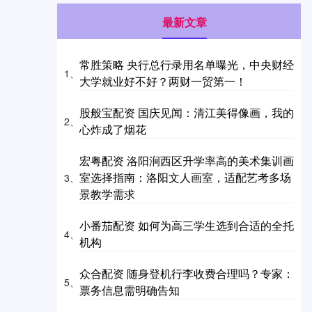
最新文章
常胜策略 央行总行录用名单曝光，中央财经
1、
大学就业好不好？两财一贸第一！
股般宝配资 国庆见闻：清江美得像画，我的
2、
心炸成了烟花
宏粤配资 洛阳涧西区升学率高的美术集训画
室选择指南：洛阳文人画室，适配艺考多场
3、
景教学需求
小番茄配资 如何为高三学生选到合适的全托
4、
机构
众合配资 随身登机行李收费合理吗？专家：
5、
票务信息需明确告知