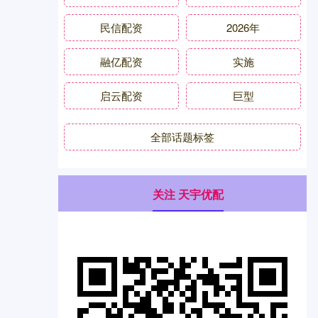
民信配资
2026年
融亿配资
实施
启云配资
巨型
全部话题标签
关注 天宇优配